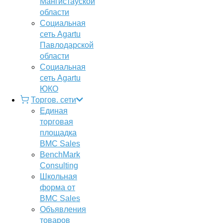
Мангистауской
области
Социальная
сеть Agartu
Павлодарской
области
Социальная
сеть Agartu
ЮКО
Торгов. сети
Единая
торговая
площадка
BMC Sales
BenchMark
Consulting
Школьная
форма от
BMC Sales
Объявления
товаров