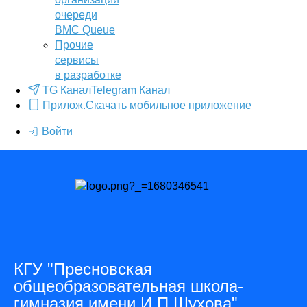
очереди
BMC Queue
Прочие
сервисы
в разработке
TG Канал
Telegram Канал
Прилож.
Скачать мобильное приложение
Войти
КГУ "Пресновская
общеобразовательная школа-
гимназия имени И.П.Шухова"