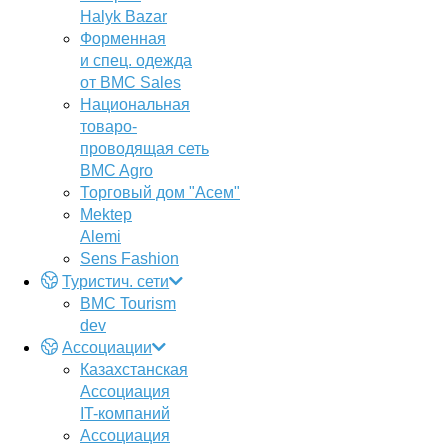
Halyk Bazar
Форменная
и спец. одежда
от BMC Sales
Национальная
товаро-
проводящая сеть
BMC Agro
Торговый дом "Асем"
Mektep
Alemi
Sens Fashion
Туристич. сети
BMC Tourism
dev
Ассоциации
Казахстанская
Ассоциация
IT-компаний
Ассоциация