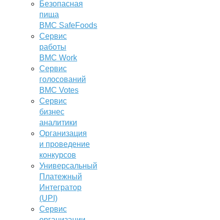
Безопасная
пища
BMC SafeFoods
Сервис
работы
BMC Work
Сервис
голосований
BMC Votes
Сервис
бизнес
аналитики
Организация
и проведение
конкурсов
Универсальный
Платежный
Интегратор
(UPI)
Сервис
организации