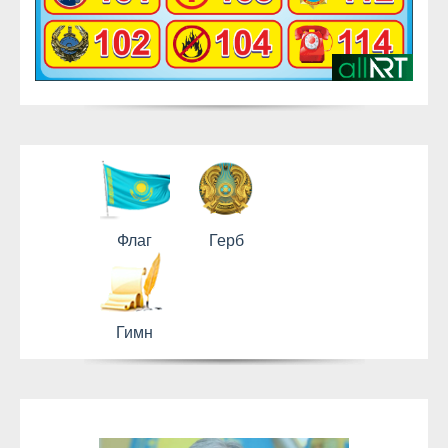
Флаг
Герб
Гимн