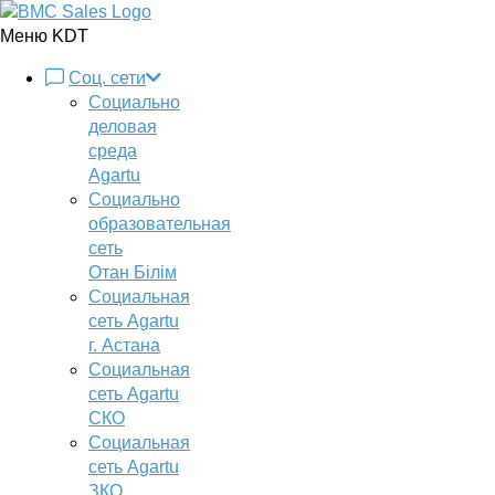
Меню KDT
Соц. сети
Социально
деловая
среда
Agartu
Социально
образовательная
сеть
Отан Бiлiм
Социальная
сеть Agartu
г. Астана
Социальная
сеть Agartu
СКО
Социальная
сеть Agartu
ЗКО