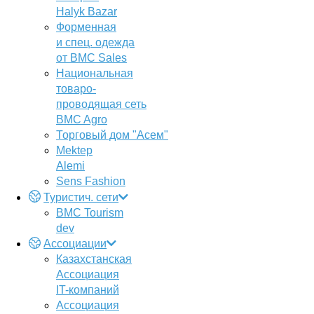
Halyk Bazar
Форменная
и спец. одежда
от BMC Sales
Национальная
товаро-
проводящая сеть
BMC Agro
Торговый дом "Асем"
Mektep
Alemi
Sens Fashion
Туристич. сети
BMC Tourism
dev
Ассоциации
Казахстанская
Ассоциация
IT-компаний
Ассоциация