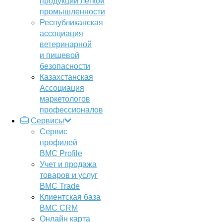
продукции легкой
промышленности
Республиканская
ассоциация
ветеринарной
и пищевой
безопасности
Казахстанская
Ассоциация
маркетологов
профессионалов
Сервисы
Сервис
профилей
BMC Profile
Учет и продажа
товаров и услуг
BMC Trade
Клиентская база
BMC CRM
Онлайн карта