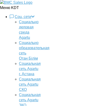
Меню KDT
Соц. сети
Социально
деловая
среда
Agartu
Социально
образовательная
сеть
Отан Бiлiм
Социальная
сеть Agartu
г. Астана
Социальная
сеть Agartu
СКО
Социальная
сеть Agartu
ЗКО