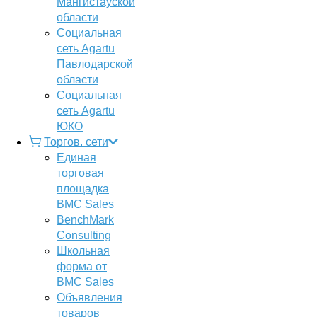
Мангистауской
области
Социальная
сеть Agartu
Павлодарской
области
Социальная
сеть Agartu
ЮКО
Торгов. сети
Единая
торговая
площадка
BMC Sales
BenchMark
Consulting
Школьная
форма от
BMC Sales
Объявления
товаров