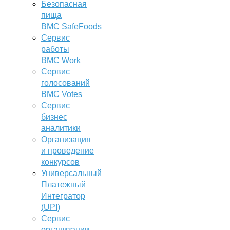
Безопасная
пища
BMC SafeFoods
Сервис
работы
BMC Work
Сервис
голосований
BMC Votes
Сервис
бизнес
аналитики
Организация
и проведение
конкурсов
Универсальный
Платежный
Интегратор
(UPI)
Сервис
организации