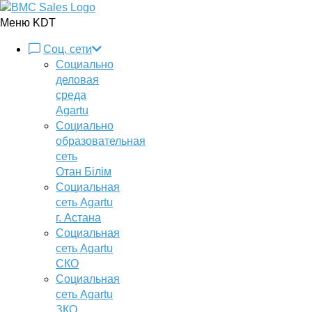
Меню KDT
Соц. сети
Социально
деловая
среда
Agartu
Социально
образовательная
сеть
Отан Бiлiм
Социальная
сеть Agartu
г. Астана
Социальная
сеть Agartu
СКО
Социальная
сеть Agartu
ЗКО