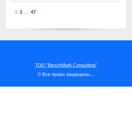
1
2
...
47
ТОО "BenchMark Consulting"
© Все права защищены....