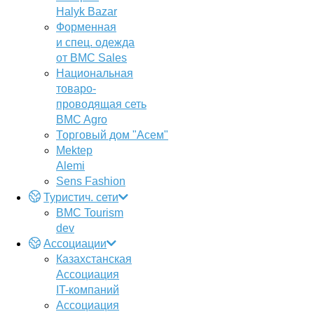
Halyk Bazar
Форменная
и спец. одежда
от BMC Sales
Национальная
товаро-
проводящая сеть
BMC Agro
Торговый дом "Асем"
Mektep
Alemi
Sens Fashion
Туристич. сети
BMC Tourism
dev
Ассоциации
Казахстанская
Ассоциация
IT-компаний
Ассоциация