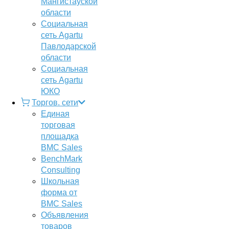
Мангистауской
области
Социальная
сеть Agartu
Павлодарской
области
Социальная
сеть Agartu
ЮКО
Торгов. сети
Единая
торговая
площадка
BMC Sales
BenchMark
Consulting
Школьная
форма от
BMC Sales
Объявления
товаров