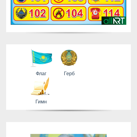
Флаг
Герб
Гимн