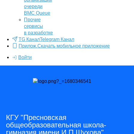
очереди
BMC Queue
Прочие
сервисы
в разработке
TG Канал
Telegram Канал
Прилож.
Скачать мобильное приложение
Войти
КГУ "Пресновская
общеобразовательная школа-
гимназия имени И.П.Шухова"