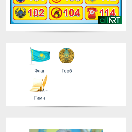
Флаг
Герб
Гимн