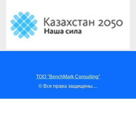
ТОО "BenchMark Consulting"
© Все права защищены....