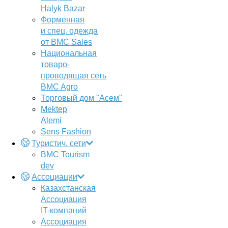
Halyk Bazar
Форменная
и спец. одежда
от BMC Sales
Национальная
товаро-
проводящая сеть
BMC Agro
Торговый дом "Асем"
Mektep
Alemi
Sens Fashion
Туристич. сети
BMC Tourism
dev
Ассоциации
Казахстанская
Ассоциация
IT-компаний
Ассоциация