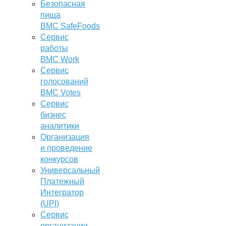
Безопасная
пища
BMC SafeFoods
Сервис
работы
BMC Work
Сервис
голосований
BMC Votes
Сервис
бизнес
аналитики
Организация
и проведение
конкурсов
Универсальный
Платежный
Интегратор
(UPI)
Сервис
организации