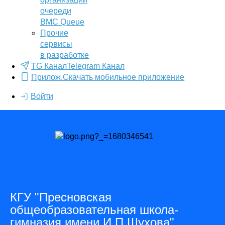
очереди
BMC Queue
Прочие
сервисы
в разработке
TG Канал
Telegram Канал
Прилож.
Скачать мобильное приложение
Войти
КГУ "Пресновская
общеобразовательная школа-
гимназия имени И.П.Шухова"