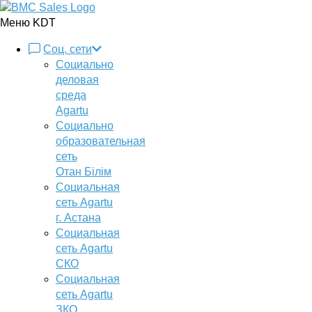
Меню KDT
Соц. сети
Социально
деловая
среда
Agartu
Социально
образовательная
сеть
Отан Бiлiм
Социальная
сеть Agartu
г. Астана
Социальная
сеть Agartu
СКО
Социальная
сеть Agartu
ЗКО