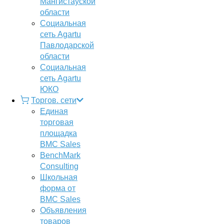
Мангистауской
области
Социальная
сеть Agartu
Павлодарской
области
Социальная
сеть Agartu
ЮКО
Торгов. сети
Единая
торговая
площадка
BMC Sales
BenchMark
Consulting
Школьная
форма от
BMC Sales
Объявления
товаров