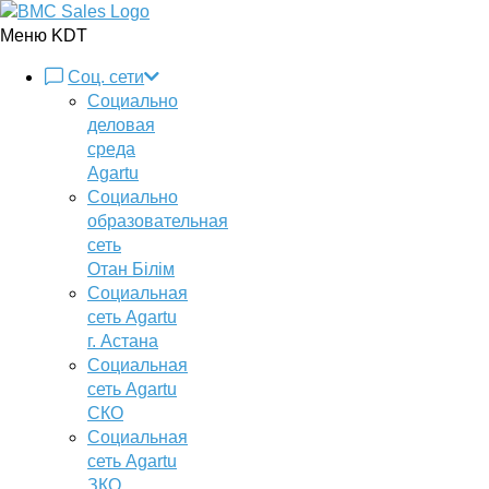
Меню KDT
Соц. сети
Социально
деловая
среда
Agartu
Социально
образовательная
сеть
Отан Бiлiм
Социальная
сеть Agartu
г. Астана
Социальная
сеть Agartu
СКО
Социальная
сеть Agartu
ЗКО