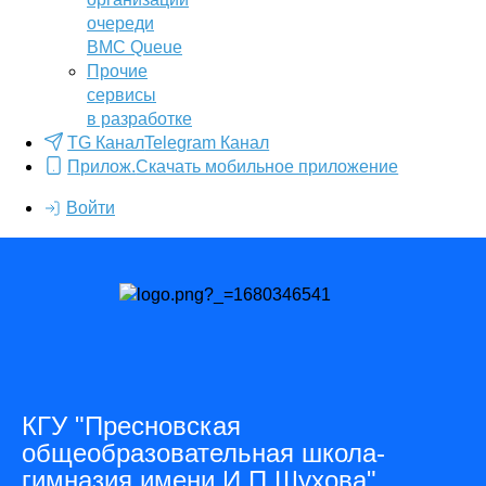
очереди
BMC Queue
Прочие
сервисы
в разработке
TG Канал
Telegram Канал
Прилож.
Скачать мобильное приложение
Войти
КГУ "Пресновская
общеобразовательная школа-
гимназия имени И.П.Шухова"