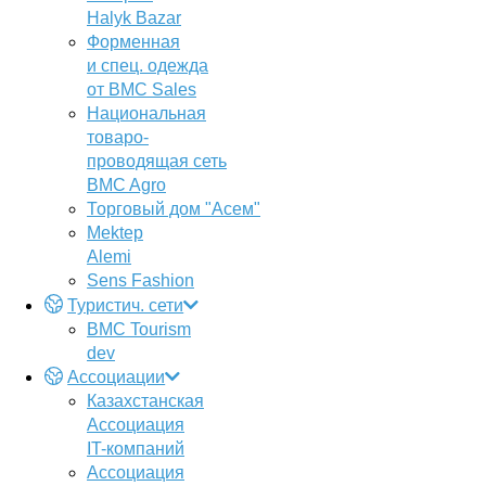
Halyk Bazar
Форменная
и спец. одежда
от BMC Sales
Национальная
товаро-
проводящая сеть
BMC Agro
Торговый дом "Асем"
Mektep
Alemi
Sens Fashion
Туристич. сети
BMC Tourism
dev
Ассоциации
Казахстанская
Ассоциация
IT-компаний
Ассоциация