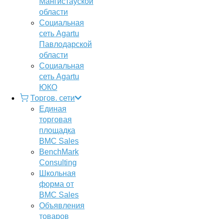
Мангистауской
области
Социальная
сеть Agartu
Павлодарской
области
Социальная
сеть Agartu
ЮКО
Торгов. сети
Единая
торговая
площадка
BMC Sales
BenchMark
Consulting
Школьная
форма от
BMC Sales
Объявления
товаров