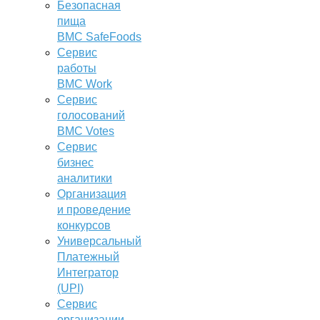
Безопасная
пища
BMC SafeFoods
Сервис
работы
BMC Work
Сервис
голосований
BMC Votes
Сервис
бизнес
аналитики
Организация
и проведение
конкурсов
Универсальный
Платежный
Интегратор
(UPI)
Сервис
организации