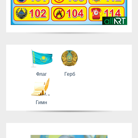
Флаг
Герб
Гимн