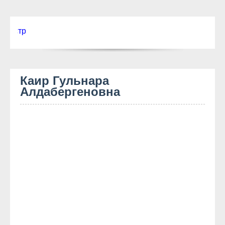
Текст для бе
Каир Гульнара
Алдабергеновна