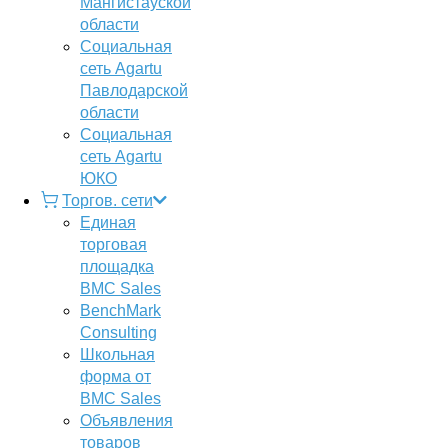
Мангистауской
области
Социальная
сеть Agartu
Павлодарской
области
Социальная
сеть Agartu
ЮКО
Торгов. сети
Единая
торговая
площадка
BMC Sales
BenchMark
Consulting
Школьная
форма от
BMC Sales
Объявления
товаров