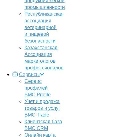
продукции легкой
промышленности
Республиканская
ассоциация
ветеринарной
и пищевой
безопасности
Казахстанская
Ассоциация
маркетологов
профессионалов
Сервисы
Сервис
профилей
BMC Profile
Учет и продажа
товаров и услуг
BMC Trade
Клиентская база
BMC CRM
Онлайн карта