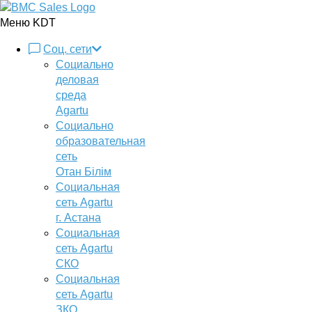
Меню KDT
Соц. сети
Социально
деловая
среда
Agartu
Социально
образовательная
сеть
Отан Бiлiм
Социальная
сеть Agartu
г. Астана
Социальная
сеть Agartu
СКО
Социальная
сеть Agartu
ЗКО