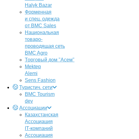
Halyk Bazar
Форменная
и спец. одежда
от BMC Sales
Национальная
товаро-
проводящая сеть
BMC Agro
Торговый дом "Асем"
Mektep
Alemi
Sens Fashion
Туристич. сети
BMC Tourism
dev
Ассоциации
Казахстанская
Ассоциация
IT-компаний
Ассоциация